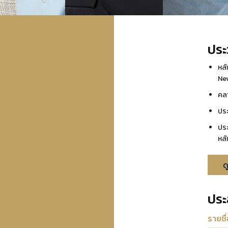
ประ
หลั
Ne
คล
ปร
ปร
หล
ด
ปร
รายชื