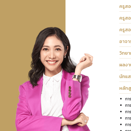
ครูสอ
ครูสอ
ครูส
อาจาร
วิทยา
ผลงาน
นักแส
หลักส
การ
กา
กา
กา
กา