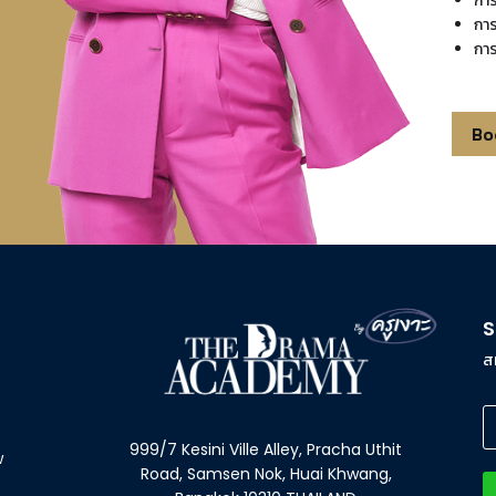
การ
กา
กา
Bo
S
ส
999/7 Kesini Ville Alley, Pracha Uthit
w
Road, Samsen Nok, Huai Khwang,