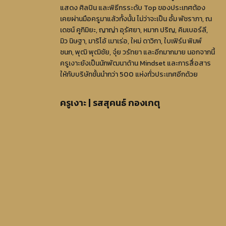
แสดง ศิลปิน และพิธีกรระดับ Top ของประเทศต้อง
เคยผ่านมือครูมาแล้วทั้งนั้น ไม่ว่าจะเป็น อั้ม พัชราภา, ณ
เดชน์ คูกิมิยะ, ญาญ่า อุรัศยา, หมาก ปริญ, คิมเบอร์ลี,
มิว นิษฐา, มาริโอ้ เมาเร่อ, ใหม่ ดาวิกา, ใบเฟิร์น พิมพ์
ชนก, พุฒิ พุฒิชัย, จุ๋ย วรัทยา และอีกมากมาย นอกจากนี้
ครูเงาะยังเป็นนักพัฒนาด้าน Mindset และการสื่อสาร
ให้กับบริษัทชั้นนำกว่า 500 แห่งทั่วประเทศอีกด้วย
ครูเงาะ | รสสุคนธ์ กองเกตุ