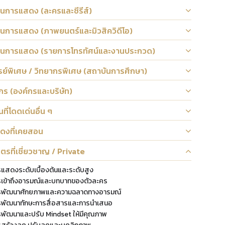
นการแสดง (ละครและซีรีส์)
นการแสดง (ภาพยนตร์และมิวสิควิดีโอ)
อนการแสดง (รายการโทรทัศน์และงานประกวด)
ย์พิเศษ / วิทยากรพิเศษ (สถาบันการศึกษา)
กร (องค์กรและบริษัท)
ที่โดดเด่นอื่น ๆ
ดงที่เคยสอน
ูตรที่เชี่ยวชาญ / Private
แสดงระดับเบื้องต้นและระดับสูง
รเข้าถึงอารมณ์และบทบาทของตัวละคร
รพัฒนาศักยภาพและความฉลาดทางอารมณ์
รพัฒนาทักษะการสื่อสารและการนำเสนอ
รพัฒนาและปรับ Mindset ให้มีคุณภาพ