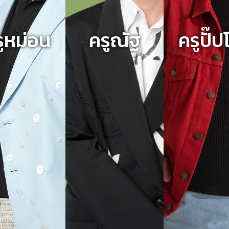
ูหม่อน
ครูณัฐ
ครูปั๊ป