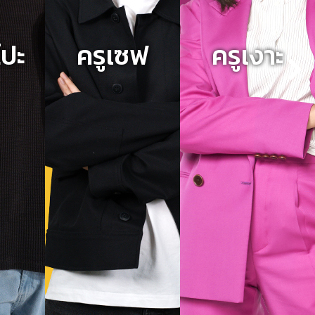
โปะ
ครูเซฟ
ครูเงาะ
Next