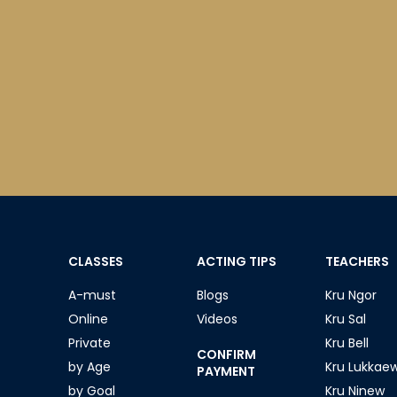
CLASSES
ACTING TIPS
TEACHERS
A-must
Blogs
Kru Ngor
Online
Videos
Kru Sal
Private
Kru Bell
CONFIRM
by Age
Kru Lukkae
PAYMENT
by Goal
Kru Ninew