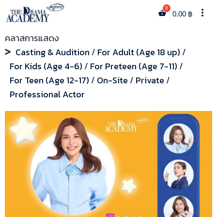
more_vert
0.00
฿
คลาสการแสดง
Casting & Audition
/
For Adult (Age 18 up)
/
For Kids (Age 4-6)
/
For Preteen (Age 7-11)
/
For Teen (Age 12-17)
/
On-Site
/
Private
/
Professional Actor