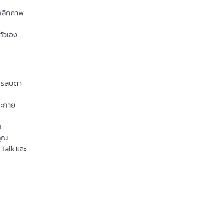
ุคลิกภาพ
นตัวเอง
การสบตา
ระกาย
ๆ
คุณ
 Talk และ