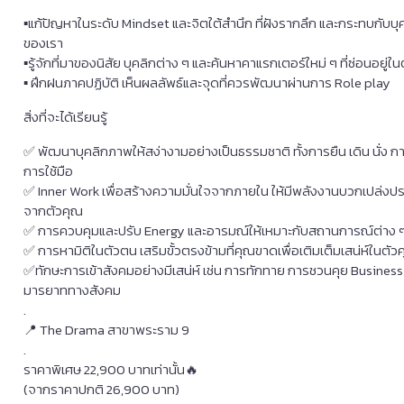
▪️แก้ปัญหาในระดับ Mindset และจิตใต้สำนึก ที่ฝังรากลึก และกระทบกับบ
ของเรา
▪️รู้จักที่มาของนิสัย บุคลิกต่าง ๆ และค้นหาคาแรกเตอร์ใหม่ ๆ ที่ซ่อนอยู่ใ
▪️ ฝึกฝนภาคปฏิบัติ เห็นผลลัพธ์และจุดที่ควรพัฒนาผ่านการ Role play
สิ่งที่จะได้เรียนรู้
✅ พัฒนาบุคลิกภาพให้สง่างามอย่างเป็นธรรมชาติ ทั้งการยืน เดิน นั่ง 
การใช้มือ
✅ Inner Work เพื่อสร้างความมั่นใจจากภายใน ให้มีพลังงานบวกเปล่งป
จากตัวคุณ
✅ การควบคุมและปรับ Energy และอารมณ์ให้เหมาะกับสถานการณ์ต่าง 
✅ การหามิติในตัวตน เสริมขั้วตรงข้ามที่คุณขาดเพื่อเติมเต็มเสน่ห์ในตัว
✅ทักษะการเข้าสังคมอย่างมีเสน่ห์ เช่น การทักทาย การชวนคุย Business
มารยาททางสังคม
.
📍 The Drama สาขาพระราม 9
.
ราคาพิเศษ 22,900 บาทเท่านั้น🔥
(จากราคาปกติ 26,900 บาท)