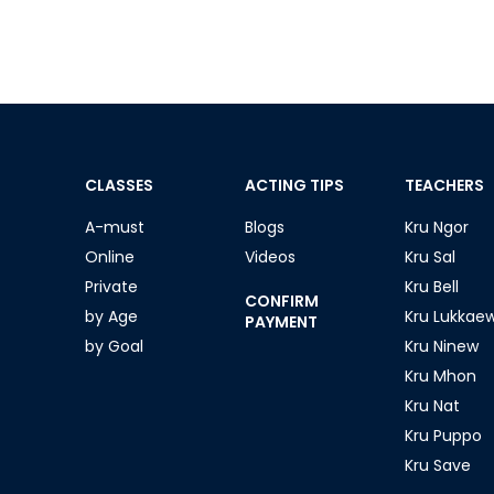
CLASSES
ACTING TIPS
TEACHERS
A-must
Blogs
Kru Ngor
Online
Videos
Kru Sal
Private
Kru Bell
CONFIRM
by Age
Kru Lukkae
PAYMENT
by Goal
Kru Ninew
Kru Mhon
Kru Nat
Kru Puppo
Kru Save