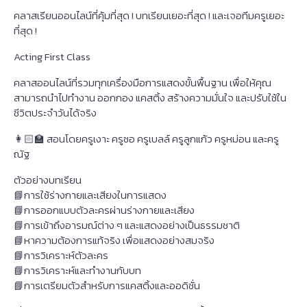
คลาสเรียนออนไลน์ที่คุ้มที่สุด ! บทเรียนเยอะที่สุด ! และเจอทีมครูเยอะ
ที่สุด !
Acting First Class
คลาสออนไลน์ที่รวมทุกเครื่องมือการแสดงขั้นพื้นฐาน เพื่อให้คุณ
สามารถนำไปทำงาน ออกกอง แคสติ้ง สร้างความมั่นใจ และปรับใช้ใน
ชีวิตประจำวันได้จริง
👩🏻‍🏫 สอนโดยครูเงาะ ครูซอ ครูเบลล์ ครูลูกแก้ว ครูหม่อน และครู
ณัฐ
ตัวอย่างบทเรียน
📘การใช้ร่างกายและเสียงในการแสดง
📘การออกแบบตัวละครผ่านร่างกายและเสียง
📘การเข้าถึงอารมณ์ต่าง ๆ และแสดงอย่างเป็นธรรมชาติ
📘หาความต้องการแท้จริง เพื่อแสดงอย่างสมจริง
📘การวิเคราะห์ตัวละคร
📘การวิเคราะห์และทำงานกับบท
📘การเตรียมตัวสำหรับการแคสติ้งและออดิชั่น