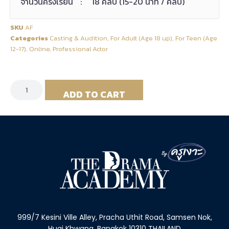
จำนวนครั้งเรียน
:
18 คลิป (15-20 นาที / คลิป)
SKU
AF
Categories
Casting & Audition
,
For Adult (Age 18 up)
,
For Teen (Age
12-17)
,
Online
,
Professional Actor
ADD TO CART
999/7 Kesini Ville Alley, Pracha Uthit Road, Samsen Nok,
Huai Khwang, Bangkok 10310 THAILAND