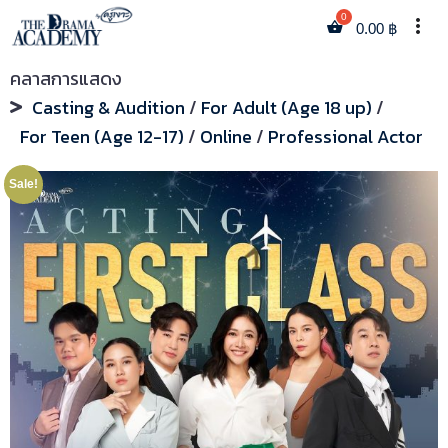
more_vert
0.00
฿
คลาสการแสดง
Casting & Audition
/
For Adult (Age 18 up)
/
For Teen (Age 12-17)
/
Online
/
Professional Actor
Sale!