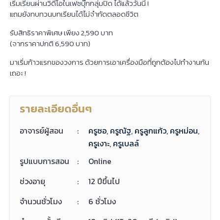
เริ่มเรียนผ่านวิดีโอในเฟซบุ๊กกลุ่มปิด ได้แล้ววันนี้ !
แถมยังทบทวนบทเรียนได้ไม่จำกัดตลอดชีวิต
รับสิทธิราคาพิเศษ เพียง 2,590 บาท
(จากราคาปกติ 6,590 บาท)
มาเริ่มก้าวแรกของวงการ ด้วยการเอาเครื่องมือที่ถูกต้องไปทำงานกัน
เถอะ !
รายละเอียดอื่นๆ
อาจารย์ผู้สอน
:
ครูซอ
,
ครูณัฐ
,
ครูลูกแก้ว
,
ครูหม่อน
,
ครูเงาะ
,
ครูเบลล์
รูปแบบการสอน
:
Online
ช่วงอายุ
:
12 ปีขึ้นไป
จำนวนชั่วโมง
:
6 ชั่วโมง